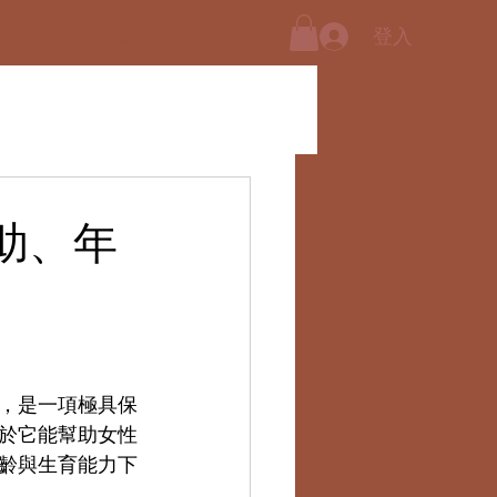
登入
案例分享
生育保存
凍卵小知識
助、年
，是一項極具保
於它能幫助女性
齡與生育能力下