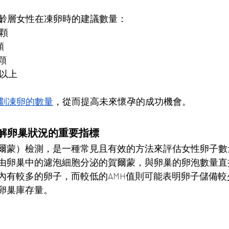
齡層女性在凍卵時的建議數量：
5顆
顆
0顆
顆以上
劃凍卵的數量
，從而提高未來懷孕的成功機會。
瞭解卵巢狀況的重要指標
賀爾蒙）檢測，是一種常見且有效的方法來評估女性卵子數
是由卵巢中的濾泡細胞分泌的賀爾蒙，與卵巢的卵泡數量
巢內有較多的卵子，而較低的AMH值則可能表明卵子儲備
估卵巢庫存量。