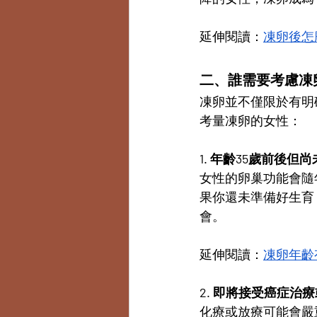
延伸閱讀：
凍卵後怎
二、誰需要考慮凍
凍卵並不僅限於有明
考量凍卵的女性：
1. 年齡35歲前後但
女性的卵巢功能會隨
果你還未準備好生育
會。
延伸閱讀：
凍卵年齡
2. 即將接受癌症治
化療或放療可能會嚴