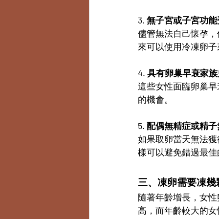
3. 無子宮或子宮功
儘管無法自己懷孕，
來可以使用冷凍卵子
4. 具有卵巢早衰家
這些女性面臨卵巢早
的機會。
5. 配偶無精症或精
如果取卵當天無法獲
樣可以避免錯過最佳
三、凍卵需要凍幾
隨著年齡增長，女性
高，而年齡較大的女