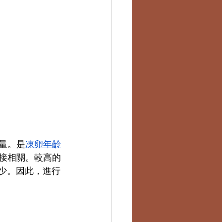
量。
是
凍卵年齡
直接相關。較高的
較少。因此，進行