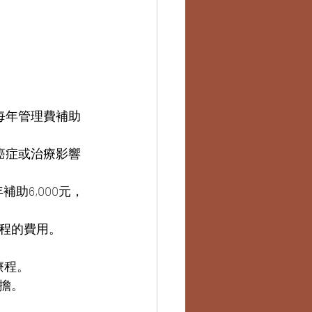
每年管理費補助
癌症或治療影響
助6,000元，
療程的費用。
療程。
擔。