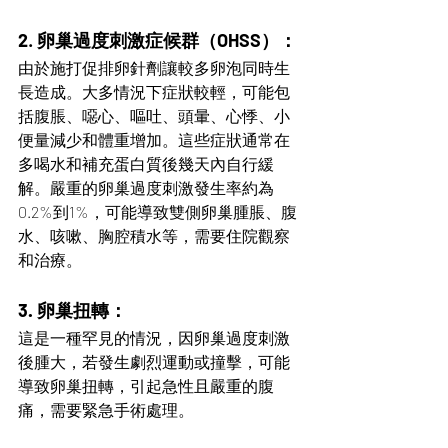
. 
2
卵巢過度刺激症候群（OHSS）：
由於施打促排卵針劑讓較多卵泡同時生
長造成。大多情況下症狀較輕，可能包
括腹脹、噁心、嘔吐、頭暈、心悸、小
便量減少和體重增加。這些症狀通常在
多喝水和補充蛋白質後幾天內自行緩
解。嚴重的卵巢過度刺激發生率約為
0.2%到1%，可能導致雙側卵巢腫脹、腹
水、咳嗽、胸腔積水等，需要住院觀察
和治療。
3. 卵巢扭轉：
這是一種罕見的情況，因卵巢過度刺激
後腫大，若發生劇烈運動或撞擊，可能
導致卵巢扭轉，引起急性且嚴重的腹
痛，需要緊急手術處理。