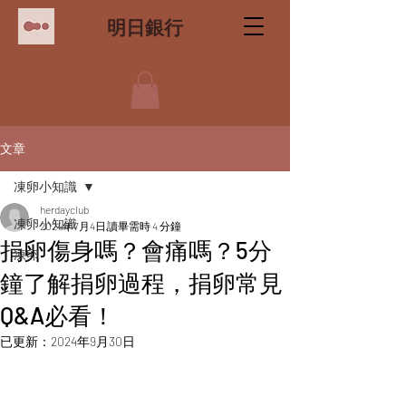
明日銀行
文章
凍卵小知識
herdayclub
凍卵小知識
2024年7月4日
讀畢需時 4 分鐘
捐卵傷身嗎？會痛嗎？5分
凍卵
鐘了解捐卵過程，捐卵常見
Q&A必看！
已更新：
2024年9月30日