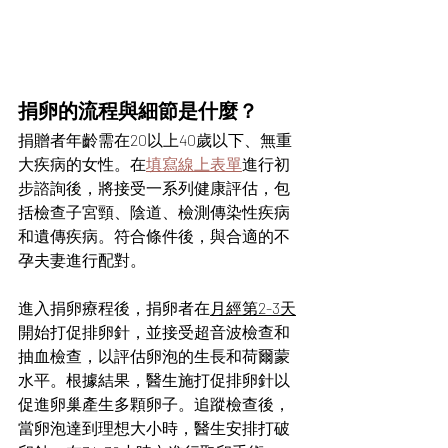
捐卵的流程與細節是什麼？
捐贈者年齡需在20以上40歲以下、無重
大疾病的女性。在
填寫線上表單
進行初
步諮詢後，將接受一系列健康評估，包
括檢查子宮頸、陰道、檢測傳染性疾病
和遺傳疾病。符合條件後，與合適的不
孕夫妻進行配對。
進入捐卵療程後，捐卵者在
月經第2-3天
開始打促排卵針，並接受超音波檢查和
抽血檢查，以評估卵泡的生長和荷爾蒙
水平。根據結果，醫生施打促排卵針以
促進卵巢產生多顆卵子。追蹤檢查後，
當卵泡達到理想大小時，醫生安排打破