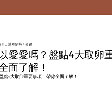
我需要凍卵嗎
凍卵療程
合作診所
月11日
讀畢需時 4 分鐘
以愛愛嗎？盤點4大取卵
全面了解！
盤點4大取卵重要事項，帶你全面了解！